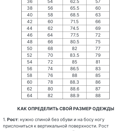
36
54
62.5
57
38
56
65.5
60
40
58
68.5
63
42
60
71.5
66
44
62
74.5
69
46
64
77.5
72
48
66
80.5
75
50
68
82
77
52
70
83.5
79
54
72
85
81
56
74
86.5
83
58
76
88
85
60
78
88.3
86
62
80
88.6
87
64
82
88.9
88
КАК ОПРЕДЕЛИТЬ СВОЙ РАЗМЕР ОДЕЖДЫ
1.
Рост
: нужно спиной без обуви и на босу ногу
прислониться к вертикальной поверхности. Рост