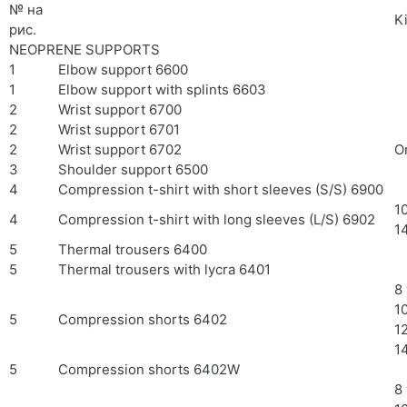
№ на
K
рис.
NEOPRENE SUPPORTS
1
Elbow support 6600
1
Elbow support with splints 6603
2
Wrist support 6700
2
Wrist support 6701
2
Wrist support 6702
O
3
Shoulder support 6500
4
Compression t-shirt with short sleeves (S/S) 6900
10
4
Compression t-shirt with long sleeves (L/S) 6902
1
5
Thermal trousers 6400
5
Thermal trousers with lycra 6401
8
1
5
Compression shorts 6402
1
1
5
Compression shorts 6402W
8