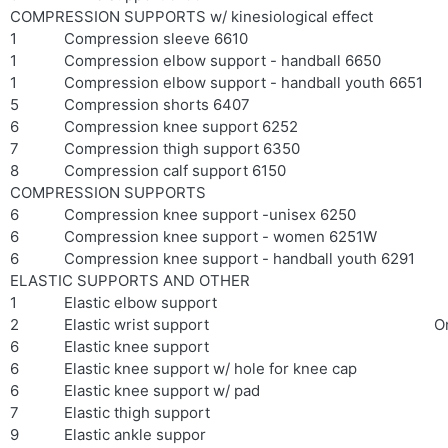
COMPRESSION SUPPORTS w/ kinesiological effect
1
Compression sleeve 6610
1
Compression elbow support - handball 6650
1
Compression elbow support - handball youth 6651
5
Compression shorts 6407
6
Compression knee support 6252
7
Compression thigh support 6350
8
Compression calf support 6150
COMPRESSION SUPPORTS
6
Compression knee support -unisex 6250
6
Compression knee support - women 6251W
6
Compression knee support - handball youth 6291
ELASTIC SUPPORTS AND OTHER
1
Elastic elbow support
2
Elastic wrist support
O
6
Elastic knee support
6
Elastic knee support w/ hole for knee cap
6
Elastic knee support w/ pad
7
Elastic thigh support
9
Elastic ankle suppor