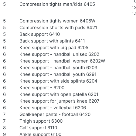
1
5
Compression tights men/kids 6405
1
1
5
Compression tights women 6406W
5
Compression shorts with pads 6421
5
Back support 6410
5
Back support with splints 6411
6
Knee support with big pad 6205
6
Knee support - handball unisex 6202
6
Knee support - handball women 6202W
6
Knee support - handball youth 6203
6
Knee support - handball youth 6291
6
Knee support with side splints 6204
6
Knee support - 6200
6
Knee support with open patella 6201
6
Knee support for jumper’s knee 6207
6
Knee support - volleyball 6206
7
Goalkeeper pants - football 6420
7
Thigh support 6300
8
Calf support 6110
9
Ankle support 6100