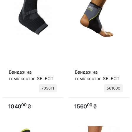
Бандаж на
Бандаж на
гомілкостоп SELECT
гомілкостоп SELECT
Elastic Ankle Support
6100 Ankle support
705611
561000
(300) т.сірий
(010) чорний
00
00
1040
₴
1560
₴