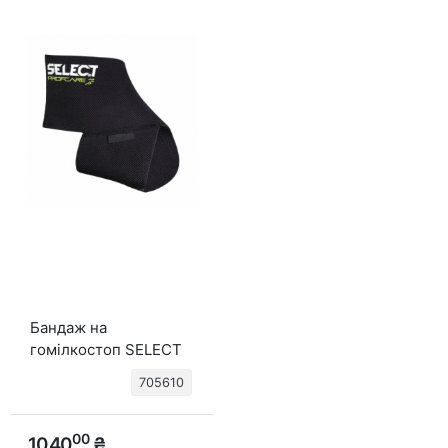
Бандаж на
гомілкостоп SELECT
Elastic Ankle Support
705610
(010) чорний
00
1040
₴