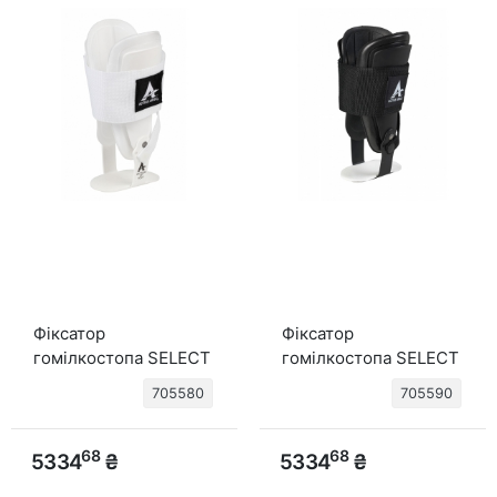
Фіксатор
Фіксатор
гомілкостопа SELECT
гомілкостопа SELECT
Active Ankle T2 (009)
Active Ankle T2 (010)
705580
705590
білий
чорний
68
68
5334
₴
5334
₴