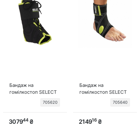
Бандаж на
Бандаж на
гомілкостоп SELECT
гомілкостоп SELECT
Ankle support lace-up
Ankle support 2-parts
705620
705640
(010) чорний
(010) чорний
44
16
3079
₴
2149
₴