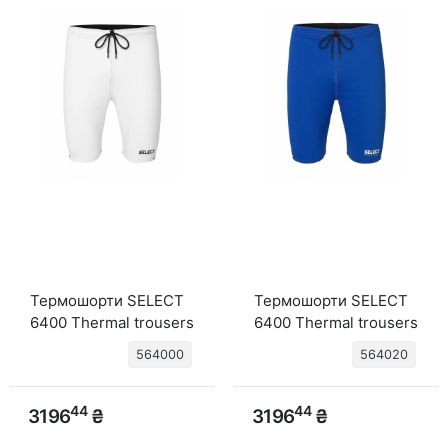
Термошорти SELECT
Термошорти SELECT
6400 Thermal trousers
6400 Thermal trousers
(201) біл/чорн
(229) син/чорн
564000
564020
44
44
3196
₴
3196
₴