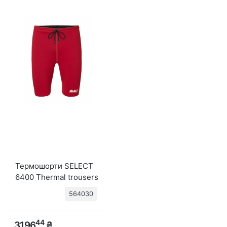
Термошорти SELECT
6400 Thermal trousers
(230) черв/чорн
564030
44
3196
₴