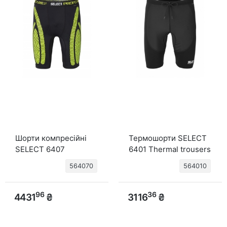
Шорти компресійні
Термошорти SELECT
SELECT 6407
6401 Thermal trousers
Compression shorts
with lycra (010)
564070
564010
(010) чорний
чорний
96
36
4431
₴
3116
₴