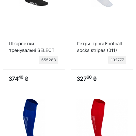
Шкарпетки
Гетри ігрові Football
тренувальні SELECT
socks stripes (011)
Football Socks Club
біло/чорний
655283
102777
v22 (111) чорний
40
60
374
₴
327
₴