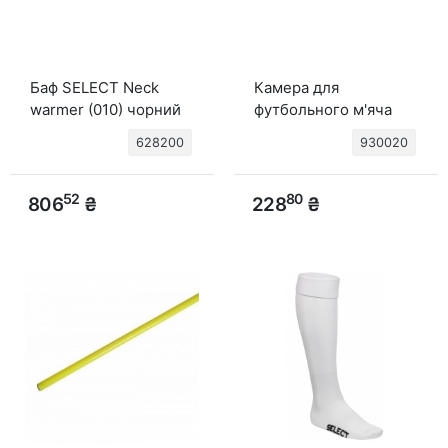
Баф SELECT Neck
Камера для
warmer (010) чорний
футбольного м'яча
SELECT Latex Bladder
628200
930020
(012) no colour, 2
52
80
806
₴
228
₴