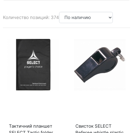
Количество позиций: 374
Тактичний планшет
Свисток SELECT
SELECT Tactic folder
Referee whistle plastic