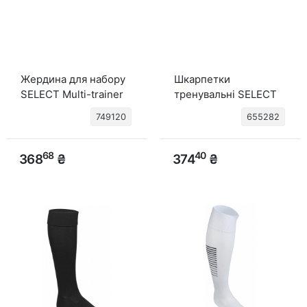
Жердина для набору
Шкарпетки
SELECT Multi-trainer
тренувальні SELECT
set (003) жовтий, 160
Football Socks Club
749120
655282
см
v22 (000) білий
68
40
368
₴
374
₴