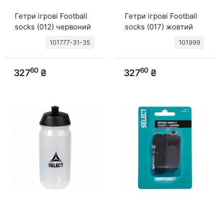
Гетри ігрові Football
Гетри ігрові Football
socks (012) червоний
socks (017) жовтий
101777-31-35
101999
60
60
327
₴
327
₴