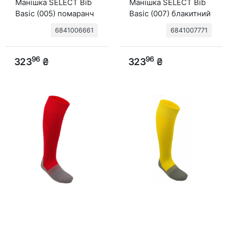
Манішка SELECT Bib
Манішка SELECT Bib
Basic (005) помаранч
Basic (007) блакитний
6841006661
6841007771
96
96
323
₴
323
₴