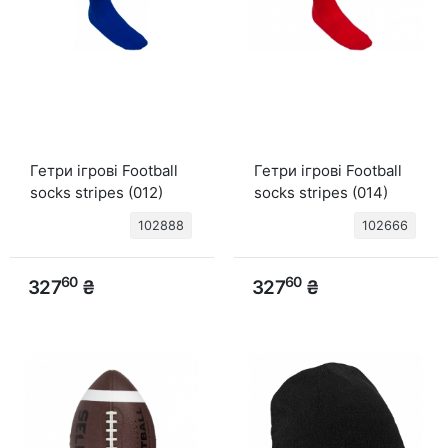
Гетри ігрові Football
Гетри ігрові Football
socks stripes (012)
socks stripes (014)
син/білий
червон/білий
102888
102666
60
60
327
₴
327
₴