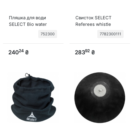
Пляшка для води
Свисток SELECT
SELECT Bio water
Referees whistle
bottle (000) білий, 0,5
plastic w/lanyard (001)
752300
7782300111
litre
чорний, L
24
92
240
₴
283
₴