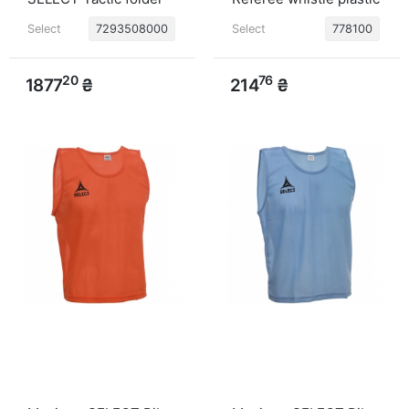
(010) чорний
(010) чорний, L
Select
7293508000
Select
778100
20
76
1877
₴
214
₴