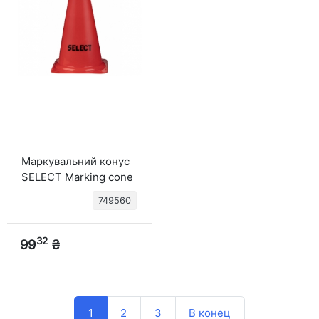
Маркувальний конус
SELECT Marking cone
(234) черв, 23 см
749560
32
99
₴
1
2
3
В конец