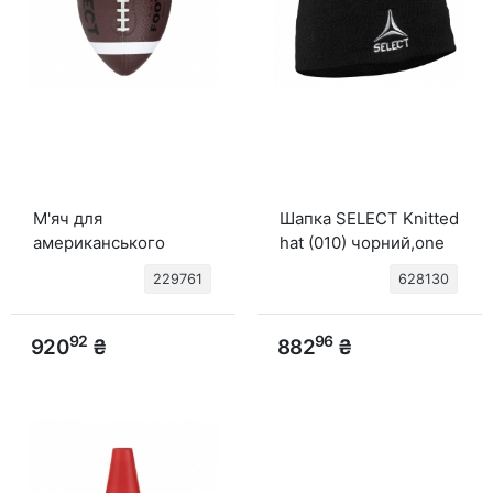
М'яч для
Шапка SELECT Knitted
американського
hat (010) чорний,one
футболу SELECT
size
229761
628130
American Football
(218) корич/чорн, 5
92
96
920
₴
882
₴