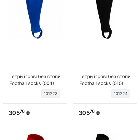
Гетри ігрові без стопи
Гетри ігрові без стопи
Football socks (004)
Football socks (010)
синій
чорний
101223
101224
76
76
305
₴
305
₴