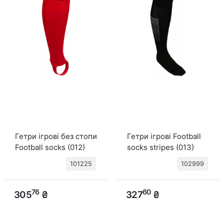
Гетри ігрові без стопи
Гетри ігрові Football
Football socks (012)
socks stripes (013)
червоний
чорн/білий
101225
102999
76
60
305
₴
327
₴